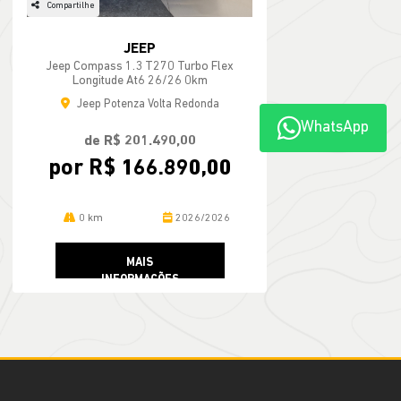
Compartilhe
JEEP
Jeep Compass 1.3 T270 Turbo Flex
Longitude At6 26/26 0km
Jeep Potenza Volta Redonda
WhatsApp
de R$ 201.490,00
por R$ 166.890,00
0 km
2026/2026
MAIS
INFORMAÇÕES