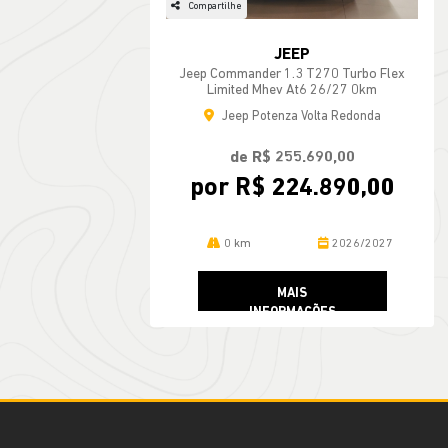
Compartilhe
JEEP
Jeep Commander 1.3 T270 Turbo Flex
Limited Mhev At6 26/27 0km
Jeep Potenza Volta Redonda
de R$ 255.690,00
por R$ 224.890,00
0 km
2026/2027
MAIS
INFORMAÇÕES