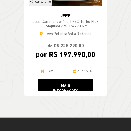
Compartilhe
JEEP
Jeep Commander 1.3 T270 Turbo Flex
Longitude At6 26/27 0km
Jeep Potenza Volta Redonda
de R$ 228.790,00
por R$ 197.990,00
0 km
2026/2027
MAIS
INFORMAÇÕES