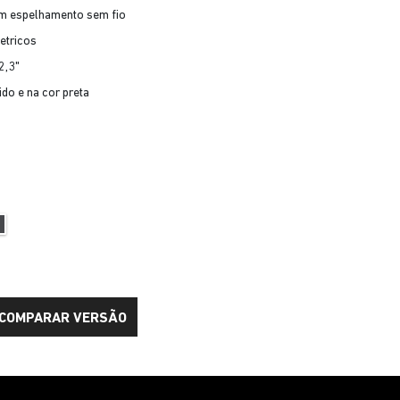
om espelhamento sem fio
etricos
2,3"
ido e na cor preta
COMPARAR VERSÃO