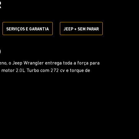
R
SERVIÇOS E GARANTIA
JEEP + SEM PARAR
ICO DE 8 MARCHAS
 Wrangler com o câmbio automático de 8
otor trabalhe sempre na velocidade ideal para