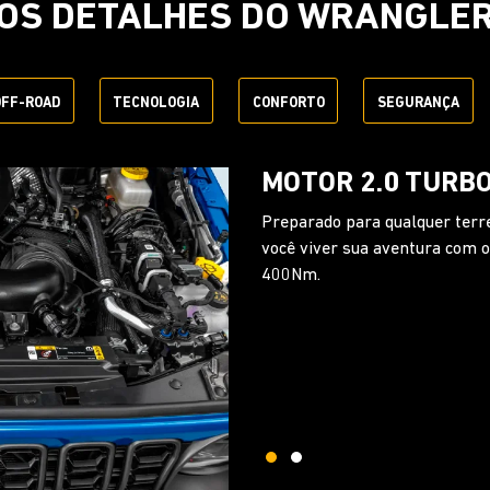
OS DETALHES DO WRANGLE
OFF-ROAD
TECNOLOGIA
CONFORTO
SEGURANÇA
CÂMBIO AUTOMÁT
Otimize a performance do seu
marchas, que garante que o m
qualquer situação.