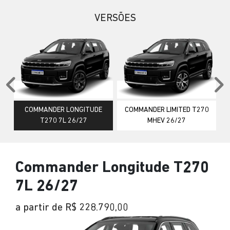
VERSÕES
Anterior
P
COMMANDER LONGITUDE
COMMANDER LIMITED T270
T270 7L 26/27
MHEV 26/27
Commander Longitude T270
7L 26/27
a partir de R$ 228.790,00