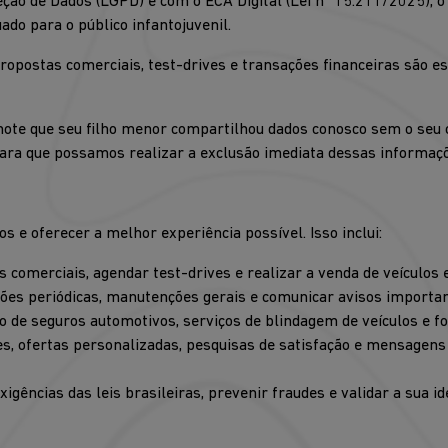
teção de Dados (LGPD) e com o ECA Digital (Lei nº 15.211/2025
do para o público infantojuvenil.
propostas comerciais, test-drives e transações financeiras são 
 note que seu filho menor compartilhou dados conosco sem o seu 
ara que possamos realizar a exclusão imediata dessas informaçõ
s e oferecer a melhor experiência possível. Isso inclui:
comerciais, agendar test-drives e realizar a venda de veículos 
es periódicas, manutenções gerais e comunicar avisos importan
ão de seguros automotivos, serviços de blindagem de veículos e f
s, ofertas personalizadas, pesquisas de satisfação e mensagens 
gências das leis brasileiras, prevenir fraudes e validar a sua id