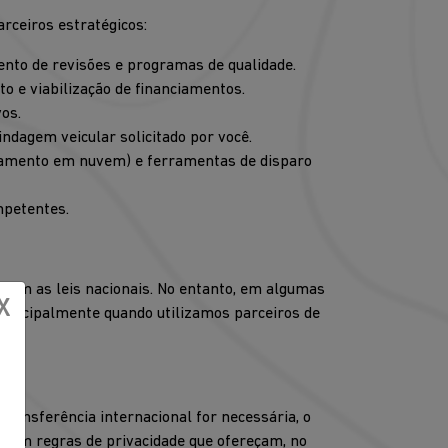
rceiros estratégicos:
ento de revisões e programas de qualidade.
to e viabilização de financiamentos.
os.
ndagem veicular solicitado por você.
namento em nuvem) e ferramentas de disparo
mpetentes.
o com as leis nacionais. No entanto, em algumas
X
principalmente quando utilizamos parceiros de
transferência internacional for necessária, o
igam regras de privacidade que ofereçam, no