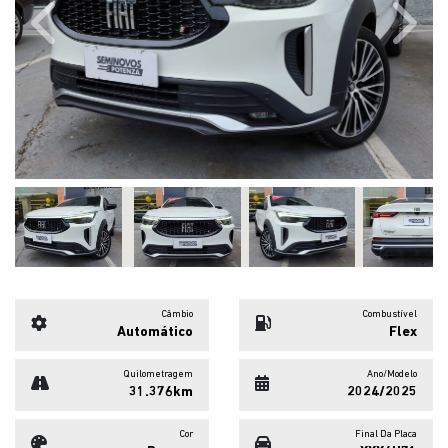
Câmbio
Combustível
Automático
Flex
Quilometragem
Ano/Modelo
31.376km
2024/2025
Cor
Final Da Placa
Branco
XXX4H71
SOLICITAR PROPOSTA