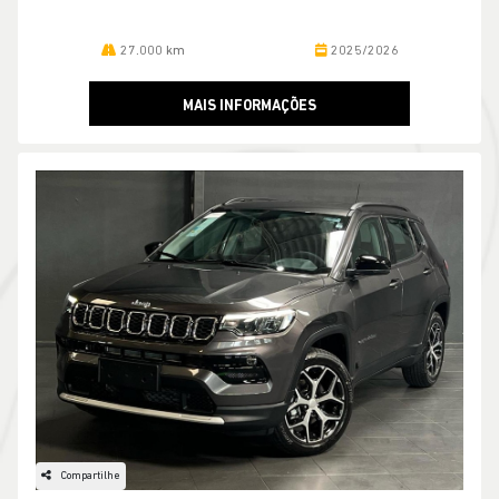
Compartilhe
JEEP
Compass Longitude T270 Flex - Baixissima Km!!!
Jeep Potenza Volta Redonda
R$ 143.990,00