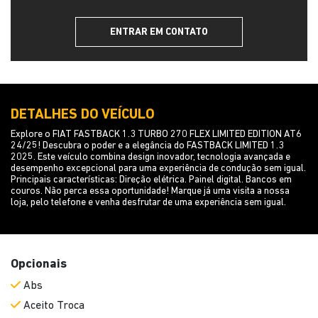
DETALHES DO VEÍCULO
Explore o FIAT FASTBACK 1.3 TURBO 270 FLEX LIMITED EDITION AT6
24/25! Descubra o poder e a elegância do FASTBACK LIMITED 1.3
2025. Este veículo combina design inovador, tecnologia avançada e
desempenho excepcional para uma experiência de condução sem igual.
Principais características: Direção elétrica. Painel digital. Bancos em
couros. Não perca essa oportunidade! Marque já uma visita a nossa
loja, pelo telefone e venha desfrutar de uma experiência sem igual.
Opcionais
Abs
Aceito Troca
Air Bag
Air Bag Duplo
Air Bag Duplo E Lateral
Alarme