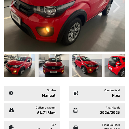
Previous
Next
Câmbio
Combustível
Manual
Flex
Quilometragem
Ano/Modelo
64.716km
2024/2025
Cor
Final Da Placa