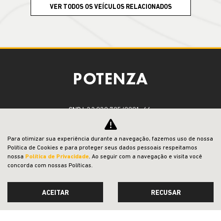
VER TODOS OS VEÍCULOS RELACIONADOS
CNPJ: 23.029.795/0001-66
Para otimizar sua experiência durante a navegação, fazemos uso de nossa
OFERTAS
Política de Cookies e para proteger seus dados pessoais respeitamos
nossa
Política de Privacidade
. Ao seguir com a navegação e visita você
concorda com nossas Políticas.
NOVOS
VENDAS DIRETAS
ACEITAR
RECUSAR
JEEP ACESSÍVEL