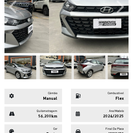
Previous
Next
Câmbio
Combustível
Manual
Flex
Quilometragem
Ano/Modelo
56.200km
2024/2025
Cor
Final Da Placa