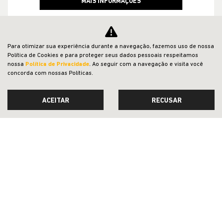
MAIS INFORMAÇÕES
Para otimizar sua experiência durante a navegação, fazemos uso de nossa
Política de Cookies e para proteger seus dados pessoais respeitamos
VER TODOS OS VEÍCULOS RELACIONADOS
nossa
Política de Privacidade
. Ao seguir com a navegação e visita você
concorda com nossas Políticas.
ACEITAR
RECUSAR
CNPJ: 23.029.795/0001-66
OFERTAS
NOVOS