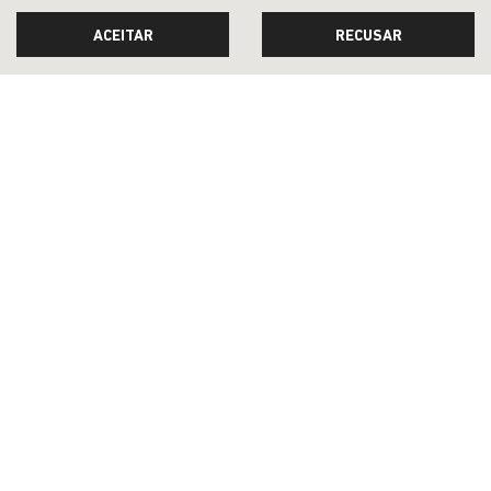
VENDAS DIRETAS
ACEITAR
RECUSAR
JEEP ACESSÍVEL
SOLUÇÕES FINANCEIRAS
SEMINOVOS
PÓS-VENDAS
INSTITUCIONAL
COMPARATIVO
Desacelere. Seu bem maior é a vida.