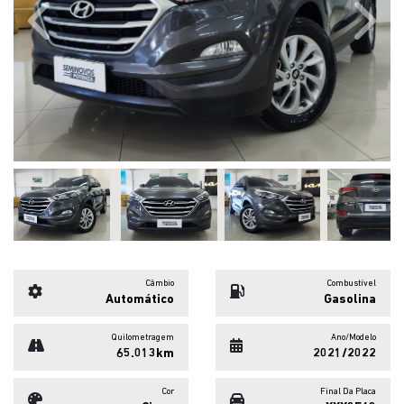
Previous
Next
Câmbio
Combustível
Automático
Gasolina
Quilometragem
Ano/Modelo
65.013km
2021/2022
Cor
Final Da Placa