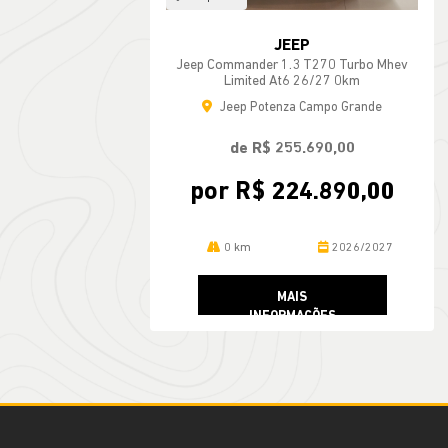
JEEP
Jeep Commander 1.3 T270 Turbo Mhev
Limited At6 26/27 0km
Jeep Potenza Campo Grande
de R$ 255.690,00
por R$ 224.890,00
0 km
2026/2027
MAIS
INFORMAÇÕES