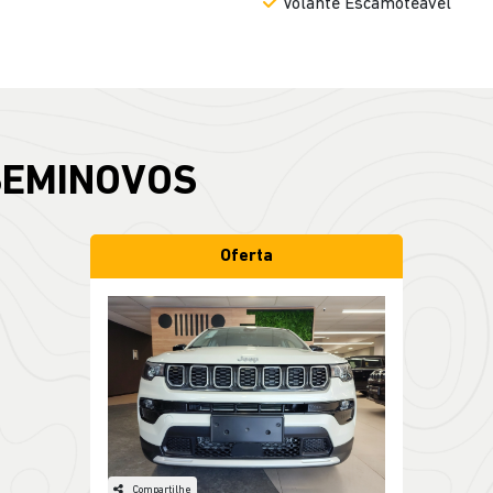
Volante Escamoteável
SEMINOVOS
Oferta
Compartilhe