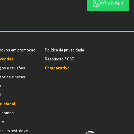
WhatsApp
novos em promoção
Política de privacidade
vendas
Resolução 5037
ços e revisões
Comparativo
órios e peças
s
l
tucional
 somos
ato
e um test-drive