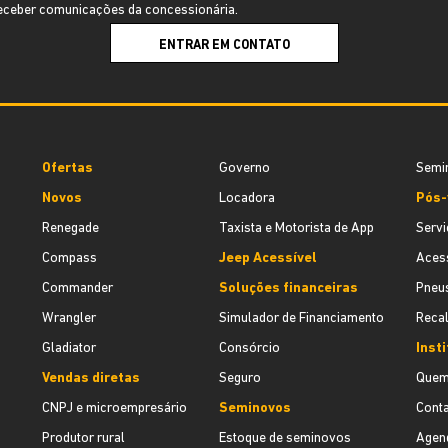
ceber comunicações da concessionária.
ENTRAR EM CONTATO
Ofertas
Governo
Semi
Novos
Locadora
Pós-
Renegade
Taxista e Motorista de App
Servi
Compass
Jeep Acessível
Acess
Commander
Soluções financeiras
Pneu
Wrangler
Simulador de Financiamento
Recal
Gladiator
Consórcio
Insti
Vendas diretas
Seguro
Quem
CNPJ e microempresário
Seminovos
Cont
Produtor rural
Estoque de seminovos
Agend