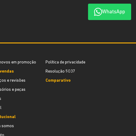
WhatsApp
novos em promoção
Política de privacidade
vendas
Resolução 5037
ços e revisões
Comparativo
órios e peças
s
l
tucional
 somos
ato