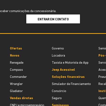
ceber comunicações da concessionária.
ENTRAR EM CONTATO
Ofertas
Governo
Semi
Novos
Locadora
Pós-
Renegade
Taxista e Motorista de App
Servi
Compass
Jeep Acessível
Acess
Commander
Soluções financeiras
Pneu
Wrangler
Simulador de Financiamento
Recal
Gladiator
Consórcio
Insti
Vendas diretas
Seguro
Quem
CNPJ e microempresário
Seminovos
Cont