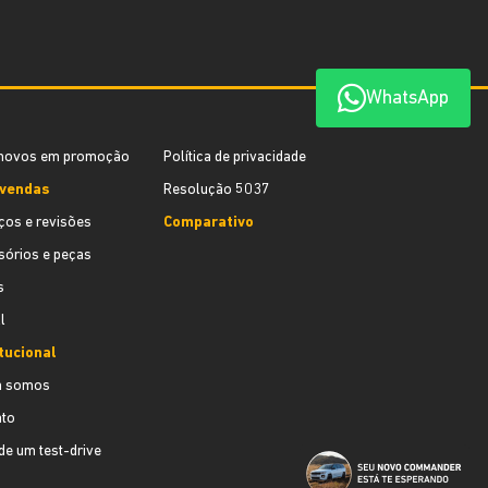
WhatsApp
novos em promoção
Política de privacidade
vendas
Resolução 5037
ços e revisões
Comparativo
órios e peças
s
l
tucional
 somos
ato
e um test-drive