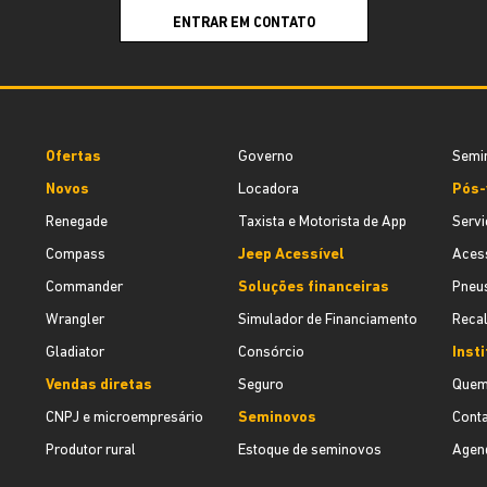
ENTRAR EM CONTATO
Ofertas
Governo
Semi
Novos
Locadora
Pós-
Renegade
Taxista e Motorista de App
Servi
Compass
Jeep Acessível
Acess
Commander
Soluções financeiras
Pneu
Wrangler
Simulador de Financiamento
Recal
Gladiator
Consórcio
Insti
Vendas diretas
Seguro
Quem
CNPJ e microempresário
Seminovos
Cont
Produtor rural
Estoque de seminovos
Agend