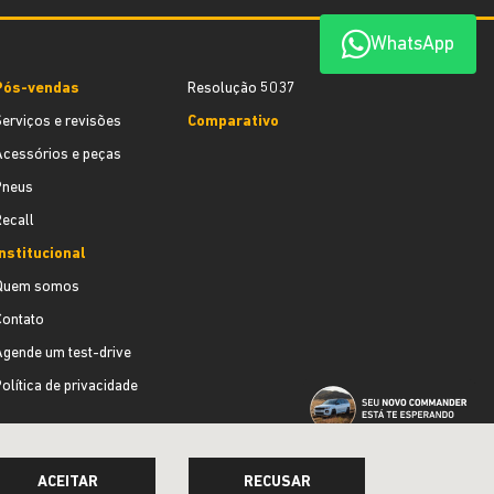
WhatsApp
Pós-vendas
Resolução 5037
Serviços e revisões
Comparativo
Acessórios e peças
Pneus
Recall
Institucional
Quem somos
Contato
Agende um test-drive
olítica de privacidade
ACEITAR
RECUSAR