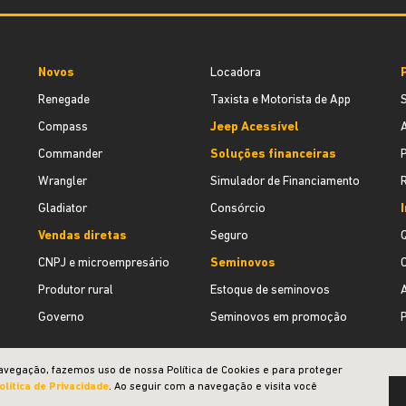
Novos
Locadora
Renegade
Taxista e Motorista de App
Compass
Jeep Acessível
Commander
Soluções financeiras
Wrangler
Simulador de Financiamento
Gladiator
Consórcio
Vendas diretas
Seguro
CNPJ e microempresário
Seminovos
Produtor rural
Estoque de seminovos
Governo
Seminovos em promoção
P
avegação, fazemos uso de nossa Política de Cookies e para proteger
olítica de Privacidade
. Ao seguir com a navegação e visita você