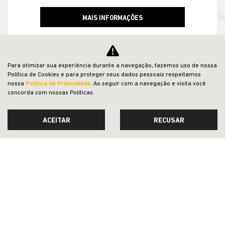
MAIS INFORMAÇÕES
Para otimizar sua experiência durante a navegação, fazemos uso de nossa
VER TODOS OS VEÍCULOS RELACIONADOS
Política de Cookies e para proteger seus dados pessoais respeitamos
nossa
Política de Privacidade
. Ao seguir com a navegação e visita você
concorda com nossas Políticas.
ACEITAR
RECUSAR
CNPJ: 23.029.795/0004-09
OFERTAS