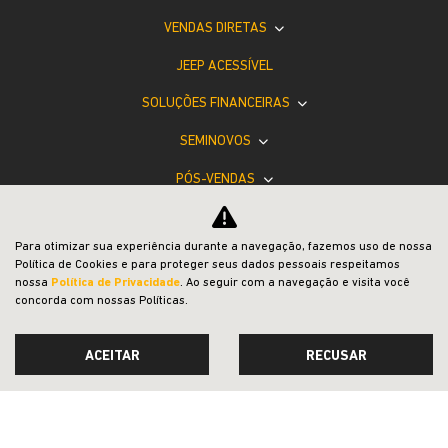
VENDAS DIRETAS
JEEP ACESSÍVEL
SOLUÇÕES FINANCEIRAS
SEMINOVOS
PÓS-VENDAS
INSTITUCIONAL
Para otimizar sua experiência durante a navegação, fazemos uso de nossa
COMPARATIVO
Política de Cookies e para proteger seus dados pessoais respeitamos
nossa
Política de Privacidade
. Ao seguir com a navegação e visita você
concorda com nossas Políticas.
ACEITAR
RECUSAR
Desacelere. Seu bem maior é a vida.