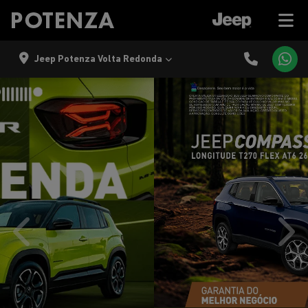
Jeep Potenza Volta Redonda
templates.template-01.components.carousel.texts.control
temp