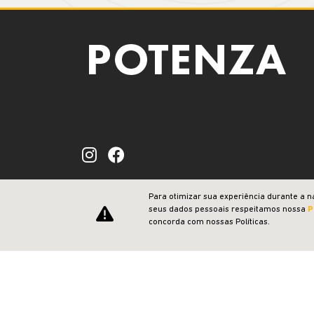
Para otimizar sua experiência durante a n
CNPJ: 23.029.795/0004-09
seus dados pessoais respeitamos nossa
P
concorda com nossas Políticas.
Desacelere. Seu bem maior é a vida.