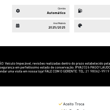
Câmbio
Automático
Ano/Modelo
2025/2025
culo Impecável, revisões realizadas dentro do prazo estabelecido pela co
 de segurança em perfeitíssimo estado de conservação. IPVA2026 PAGO! 
ndar uma visita em nossa loja! FALE COM O GERENTE: TEL: 21 98062-9519 /
Aceito Troca