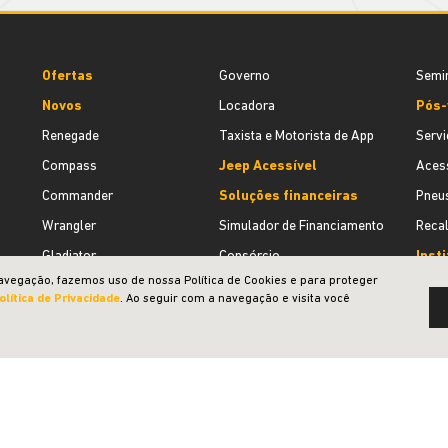
Ofertas
Governo
Semi
Novos
Locadora
Pós-
Renegade
Taxista e Motorista de App
Servi
Compass
Jeep Acessível
Acess
Commander
Soluções financeiras
Pneu
Wrangler
Simulador de Financiamento
Recal
Gladiator
Consórcio
Insti
avegação, fazemos uso de nossa Política de Cookies e para proteger
Vendas diretas
Seguro
Quem
olítica de Privacidade
. Ao seguir com a navegação e visita você
CNPJ e microempresário
Seminovos
Cont
Produtor rural
Estoque de seminovos
Agend