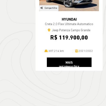
Compartilhe
HYUNDAI
Creta 2.0 Flex Ultimate Automatico
Jeep Potenza Campo Grande
R$ 119.900,00
687.214 km
2021/2022
MAIS
INFORMAÇÕES