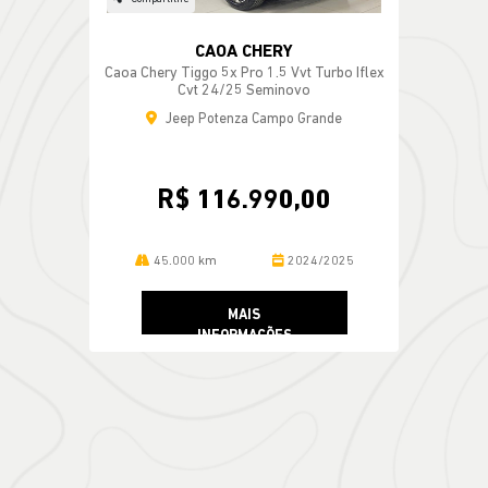
CAOA CHERY
Caoa Chery Tiggo 5x Pro 1.5 Vvt Turbo Iflex
Cvt 24/25 Seminovo
Jeep Potenza Campo Grande
R$ 116.990,00
45.000 km
2024/2025
MAIS
INFORMAÇÕES