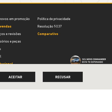
novos em promoção
Política de privacidade
vendas
Resolução 5037
ços e revisões
Comparativo
órios e peças
s
l
tucional
 somos
ACEITAR
RECUSAR
ato
e um test-drive