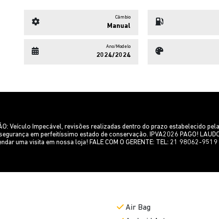
Câmbio
Manual
Ano/Modelo
2024/2024
culo Impecável, revisões realizadas dentro do prazo estabelecido pela co
 de segurança em perfeitíssimo estado de conservação. IPVA2026 PAGO! 
ndar uma visita em nossa loja! FALE COM O GERENTE: TEL: 21 98062-9519 /
Air Bag