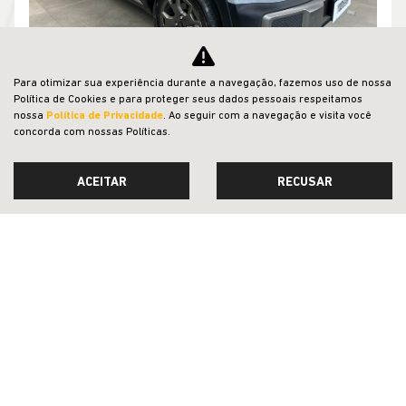
Para otimizar sua experiência durante a navegação, fazemos uso de nossa
Política de Cookies e para proteger seus dados pessoais respeitamos
nossa
Política de Privacidade
. Ao seguir com a navegação e visita você
concorda com nossas Políticas.
Compartilhe
CHEVROLET
ACEITAR
RECUSAR
Chevrolet Spark Euv 42 Kw Eletrico 25/26 Seminovo
Jeep Potenza Campo Grande
R$ 139.990,00
27.000 km
2025/2026
MAIS INFORMAÇÕES