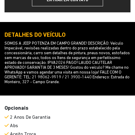
comunicações da concessionária.
ENTRAR EM CONTATO
DETALHES DO VEÍCULO
SOMOS A JEEP POTENZA EM CAMPO GRANDE! DESCRIÇÃO: Veículo
Impecável, revisões realizadas dentro do prazo estabelecido pela
concessionária, carro sem detalhes de pintura, pneus novos, estofados
sem marcas de uso, todos os Itens de segurança em perfeitíssimo
estado de conservação. IPVA2026 PAGO! LAUDO CAUTELAR
APROVADO! GARANTIA DE 3 MESES! Gostou do veículo? Me chame no
WhatsApp e vamos agendar uma visita em nossa loja! FALE COM O
GERENTE: TEL: 21 98062-9519 / 21 3900-1440 Endereço: Estrada do
Monteiro, 327 - Campo Grande.
Opcionais