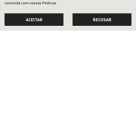
concorda com nossas Políticas.
ACEITAR
RECUSAR
CNPJ: 23.029.795/0004-09
OFERTAS
NOVOS
VENDAS DIRETAS
JEEP ACESSÍVEL
SOLUÇÕES FINANCEIRAS
SEMINOVOS
PÓS-VENDAS
INSTITUCIONAL