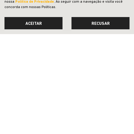
nossa
Política de Privacidade
. Ao seguir com a navegação e visita você
VER TODOS OS VEÍCULOS RELACIONADOS
concorda com nossas Políticas.
ACEITAR
RECUSAR
CNPJ: 23.029.795/0001-66
OFERTAS
NOVOS
VENDAS DIRETAS
JEEP ACESSÍVEL