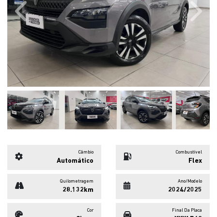
Previous
Next
Câmbio
Combustível
Automático
Flex
Quilometragem
Ano/Modelo
28.132km
2024/2025
Cor
Final Da Placa