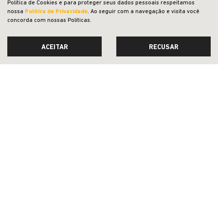
Política de Cookies e para proteger seus dados pessoais respeitamos
nossa
Política de Privacidade
. Ao seguir com a navegação e visita você
concorda com nossas Políticas.
OFERTAS
NOVOS
ACEITAR
RECUSAR
VENDAS DIRETAS
JEEP ACESSÍVEL
SOLUÇÕES FINANCEIRAS
SEMINOVOS
PÓS-VENDAS
INSTITUCIONAL
COMPARATIVO