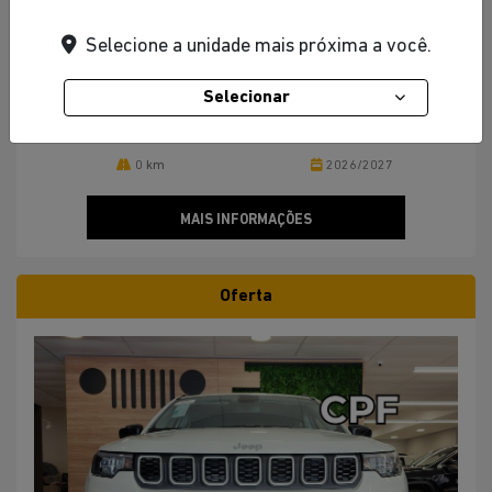
Jeep Renegade 1.3 T270 Turbo Flex Sahara Mhev At6 26/27 0km
Jeep Potenza Volta Redonda
Selecione a unidade mais próxima a você.
de R$ 175.990,00
Selecionar
por R$ 155.900,00
0 km
2026/2027
MAIS INFORMAÇÕES
Oferta