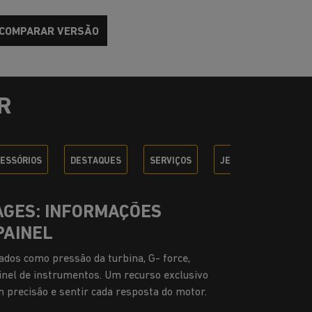
COMPARAR VERSÃO
R
ESSÓRIOS
DESTAQUES
SERVIÇOS
JEEP + SEM PARAR
LLIGENCE PLUS
onectados, o Adventure Intelligence Plus
 praticidade. Com ele, você acompanha
 veículo, realiza atualizações de software à
s de segurança como alerta preventivo e
aso de roubo ou furto. E, se algo acontecer, há