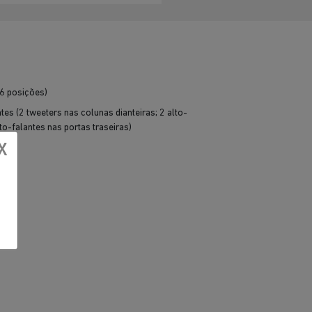
(6 posições)
es (2 tweeters nas colunas dianteiras; 2 alto-
lto-falantes nas portas traseiras)
X
óis