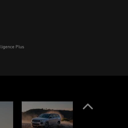
a, manual ou automática, para garantir mais
uação.
dia de 10,1” com Alexa integrada
Anterior