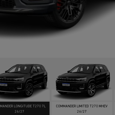
ior
MANDER LONGITUDE T270 7L
COMMANDER LIMITED T270 MHEV
26/27
26/27