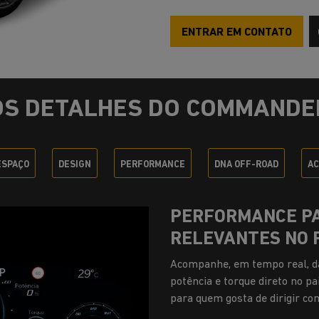
ENTRAR EM CONTATO
OS DETALHES DO COMMANDE
ESPAÇO
DESIGN
PERFORMANCE
DNA OFF-ROAD
AC
ADVENTURE INTE
Em todos os Jeep Commander c
reúne tecnologia, segurança e
remotamente as informações do
distância e conta com recurso
assistente de recuperação em c