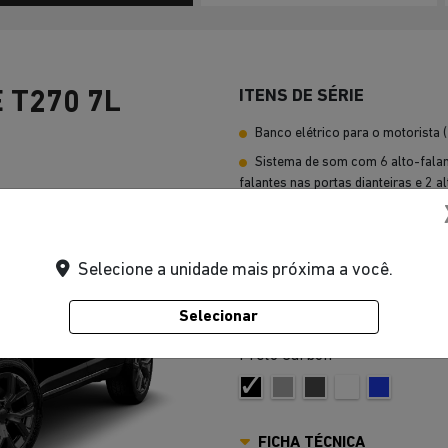
ITENS DE SÉRIE
 T270 7L
Banco elétrico para o motorista 
Sistema de som com 6 alto-falant
falantes nas portas dianteiras e 2 a
3ª fileira de assentos reclináveis
ABS
Selecione a unidade mais próxima a você.
Acendimento automático dos far
VER MAIS
Selecionar
Preto Carbon
FICHA TÉCNICA