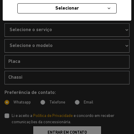
Selecionar
2. Dados do veículo / Pré-Agendamento
Preferência de contato:
Whatsapp
Telefone
Email
Li e aceito a
Política de Privacidade
e concordo em receber
comunicações da concessionária.
ENTRAR EM CONTATO