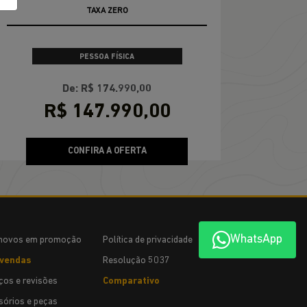
CONDIÇÃO IMPERDÍVEL
TAXA ZERO
PESSOA FÍSICA
De: R$ 174.990,00
R$ 147.990,00
CONFIRA A OFERTA
WhatsApp
novos em promoção
Política de privacidade
vendas
Resolução 5037
ços e revisões
Comparativo
órios e peças