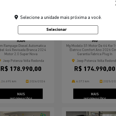
Selecione a unidade mais próxima a você.
ompartilhe
Compartilhe
Selecionar
RAM
MG
m Rampage Diesel Automatica
Mg Modelo S5 Motor De 64 Kw 
bel 4x4 Revisada Branca 2024
Eletrico Comfort Ano 2026 Ci
Motor 2.0 Super Nova
Garantia Fabrica Plug In
Jeep Potenza Volta Redonda
Jeep Potenza Volta Redon
R$ 178.990,00
R$ 174.990,00
26.695 km
2024/2024
4.073 km
2025/20
MAIS
MAIS
INFORMAÇÕES
INFORMAÇÕES