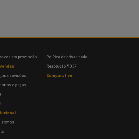
novos em promoção
Política de privacidade
vendas
Resolução 5037
ços e revisões
Comparativo
órios e peças
s
l
tucional
 somos
ato