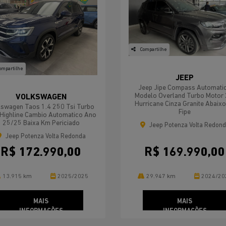
Compartilhe
ompartilhe
JEEP
Jeep Jipe Compass Automati
Modelo Overland Turbo Motor 
VOLKSWAGEN
Hurricane Cinza Granite Abaixo
kswagen Taos 1.4 250 Tsi Turbo
Fipe
 Highline Cambio Automatico Ano
25/25 Baixa Km Periciado
Jeep Potenza Volta Redon
Jeep Potenza Volta Redonda
R$ 172.990,00
R$ 169.990,00
13.915 km
2025/2025
29.947 km
2024/20
MAIS
MAIS
INFORMAÇÕES
INFORMAÇÕES