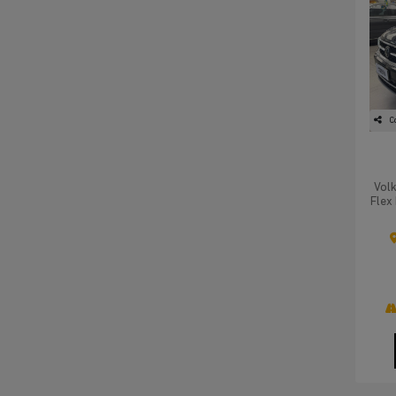
C
Vol
Flex