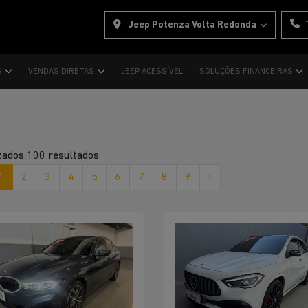
Jeep Potenza Volta Redonda
S
VENDAS DIRETAS
JEEP ACESSÍVEL
SOLUÇÕES FINANCEIRAS
zados 100 resultados
1
2
3
4
5
6
7
8
9
›