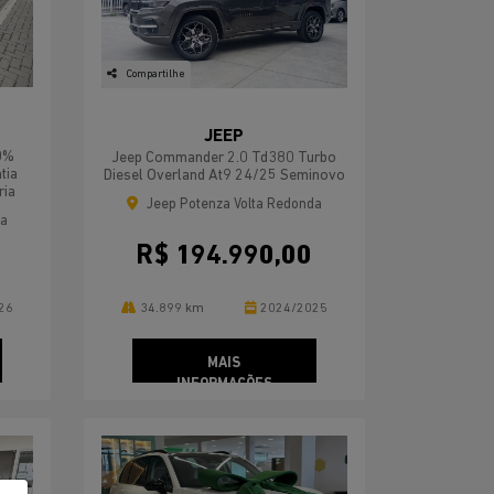
Compartilhe
JEEP
0%
Jeep Commander 2.0 Td380 Turbo
tia
Diesel Overland At9 24/25 Seminovo
ria
Jeep Potenza Volta Redonda
da
R$ 194.990,00
26
34.899 km
2024/2025
MAIS
INFORMAÇÕES