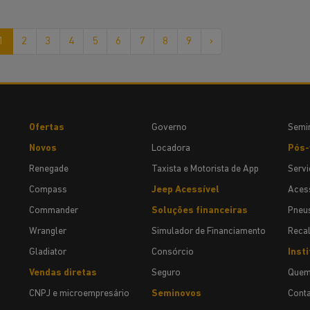
1
2
3
4
5
6
7
8
9
›
Ofertas
Governo
Semi
Novos
Locadora
Pós-
Renegade
Taxista e Motorista de App
Servi
Compass
Jeep Acessível
Acess
Commander
Soluções financeiras
Pneu
Wrangler
Simulador de Financiamento
Recal
Gladiator
Consórcio
Insti
Vendas diretas
Seguro
Quem
CNPJ e microempresário
Seminovos
Cont