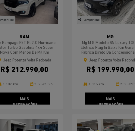
ompartilhe
Compartilhe
RAM
MG
 Rampage R/t Rt 2.0 Hurricane
Mg M G Modelo S5 Luxury 10
tor Turbo Gasolina 4x4 Super
Eletrico Plug In Baixa Km Garan
Nova Com Menos De Mil Km
Fabrica Direto Da Concessiona
Jeep Potenza Volta Redonda
Jeep Potenza Volta Redon
R$ 212.990,00
R$ 199.990,00
1.102 km
2025/2026
1.315 km
2025/20
MAIS
MAIS
INFORMAÇÕES
INFORMAÇÕES