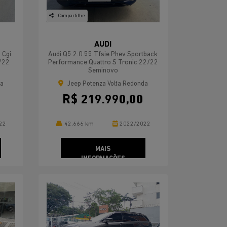
Compartilhe
AUDI
 Cgi
Audi Q5 2.0 55 Tfsie Phev Sportback
2/22
Performance Quattro S Tronic 22/22
Seminovo
da
Jeep Potenza Volta Redonda
R$ 219.990,00
22
42.666 km
2022/2022
MAIS
INFORMAÇÕES