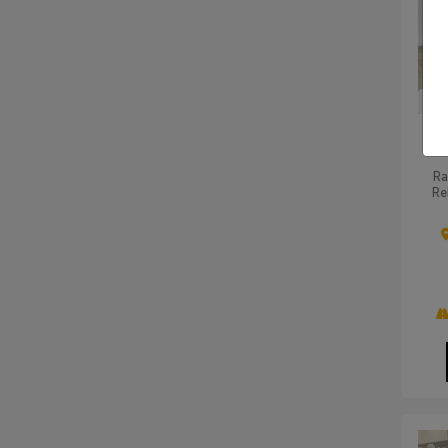
C
Ra
Re