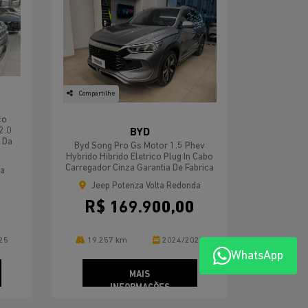
Compartilhe
co
2.0
BYD
 Da
Byd Song Pro Gs Motor 1.5 Phev
Hybrido Hibrido Eletrico Plug In Cabo
Carregador Cinza Garantia De Fabrica
da
Jeep Potenza Volta Redonda
R$ 169.900,00
25
19.257 km
2024/2025
WhatsApp
MAIS
INFORMAÇÕES