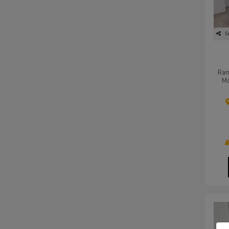
C
Ram
Mo