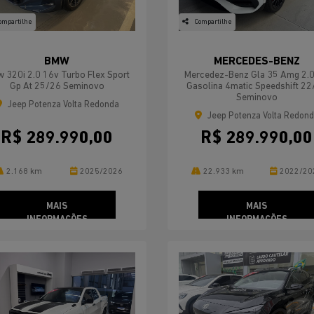
ompartilhe
Compartilhe
BMW
MERCEDES-BENZ
 320i 2.0 16v Turbo Flex Sport
Mercedez-Benz Gla 35 Amg 2.0
Gp At 25/26 Seminovo
Gasolina 4matic Speedshift 2
Seminovo
Jeep Potenza Volta Redonda
Jeep Potenza Volta Redon
R$ 289.990,00
R$ 289.990,00
2.168 km
2025/2026
22.933 km
2022/20
MAIS
MAIS
INFORMAÇÕES
INFORMAÇÕES