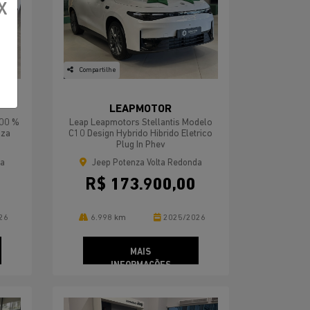
X
Compartilhe
LEAPMOTOR
100 %
Leap Leapmotors Stellantis Modelo
nza
C10 Design Hybrido Hibrido Eletrico
Plug In Phev
da
Jeep Potenza Volta Redonda
R$ 173.900,00
26
6.998 km
2025/2026
MAIS
INFORMAÇÕES