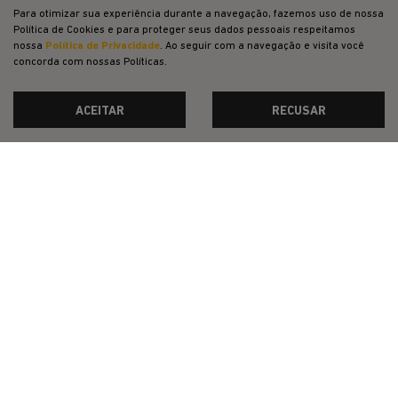
Para otimizar sua experiência durante a navegação, fazemos uso de nossa
Política de Cookies e para proteger seus dados pessoais respeitamos
CNPJ: 23.029.795/0001-66
nossa
Política de Privacidade
. Ao seguir com a navegação e visita você
concorda com nossas Políticas.
ACEITAR
RECUSAR
OFERTAS
NOVOS
VENDAS DIRETAS
JEEP ACESSÍVEL
SOLUÇÕES FINANCEIRAS
SEMINOVOS
PÓS-VENDAS
INSTITUCIONAL
COMPARATIVO