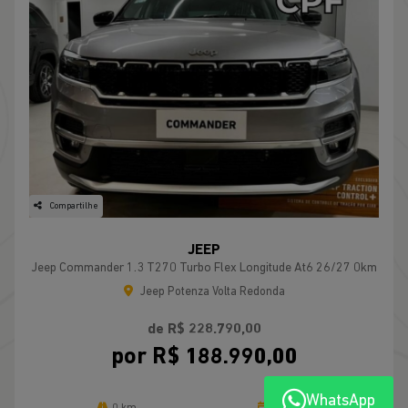
Compartilhe
JEEP
Jeep Commander 1.3 T270 Turbo Flex Longitude At6 26/27 0km
Jeep Potenza Volta Redonda
de R$ 228.790,00
por R$ 188.990,00
WhatsApp
0 km
2026/2027