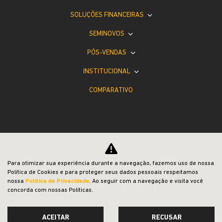
SOLUÇÕES FINANCEIRAS
SEMINOVOS
PÓS-VENDAS
INSTITUCIONAL
COMPARATIVO
Desacelere. Seu bem maior é a vida.
Para otimizar sua experiência durante a navegação, fazemos uso de nossa
Política de Cookies e para proteger seus dados pessoais respeitamos
nossa
Política de Privacidade
. Ao seguir com a navegação e visita você
concorda com nossas Políticas.
ACEITAR
RECUSAR