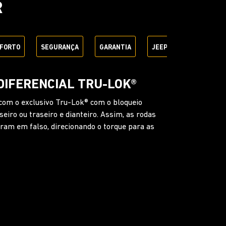
R
FORTO
SEGURANÇA
GARANTIA
JEEP + SEM PARAR
A DIANTEIRA COM
TRÔNICA
os terrenos mais difíceis. Com o botão SwayBar,
ilizadora e ajuda a articulação da suspensão em
teiro trabalhar mais livremente.