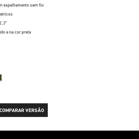
om espelhamento sem fio
etricos
2,3"
ido e na cor preta
COMPARAR VERSÃO