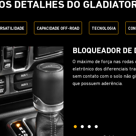
OS DETALHES DO GLADIATO
ERSATILIDADE
CAPACIDADE OFF-ROAD
TECNOLOGIA
CON
EXCLUSIVA BARR
DESCONEXÃO ELE
A sua aventura continua até n
você desconecta a barra estab
até 30%, deixando o eixo dian