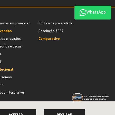
WhatsApp
novos em promoção
Política de privacidade
vendas
Resolução 5037
ços e revisões
Comparativo
órios e peças
s
l
tucional
 somos
ato
e um test-drive