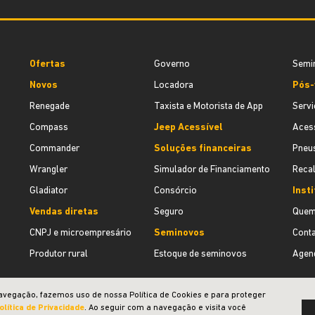
Ofertas
Governo
Semi
Novos
Locadora
Pós-
Renegade
Taxista e Motorista de App
Servi
Compass
Jeep Acessível
Acess
Commander
Soluções financeiras
Pneu
Wrangler
Simulador de Financiamento
Recal
Gladiator
Consórcio
Insti
Vendas diretas
Seguro
Quem
CNPJ e microempresário
Seminovos
Cont
Produtor rural
Estoque de seminovos
Agend
avegação, fazemos uso de nossa Política de Cookies e para proteger
olítica de Privacidade
. Ao seguir com a navegação e visita você