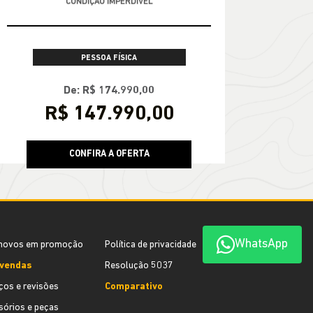
CONDIÇÃO IMPERDÍVEL
PESSOA FÍSICA
De: R$ 174.990,00
R$ 147.990,00
CONFIRA A OFERTA
WhatsApp
novos em promoção
Política de privacidade
vendas
Resolução 5037
ços e revisões
Comparativo
órios e peças