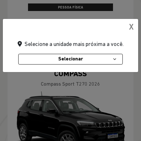
PESSOA FÍSICA
De: R$ 129.990,00
X
R$ 124.990,00
Selecione a unidade mais próxima a você.
CONFIRA A OFERTA
Selecionar
COMPASS
Compass Sport T270 2026