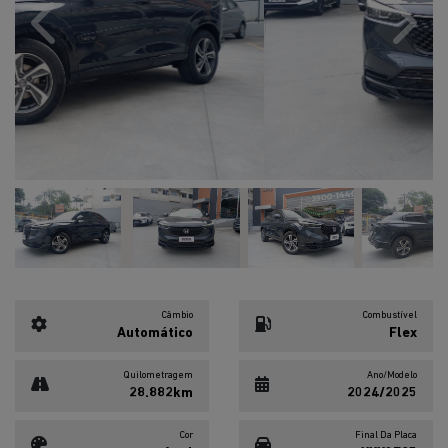
Previous
Next
Câmbio
Combustível
Automático
Flex
Quilometragem
Ano/Modelo
28.882km
2024/2025
Cor
Final Da Placa