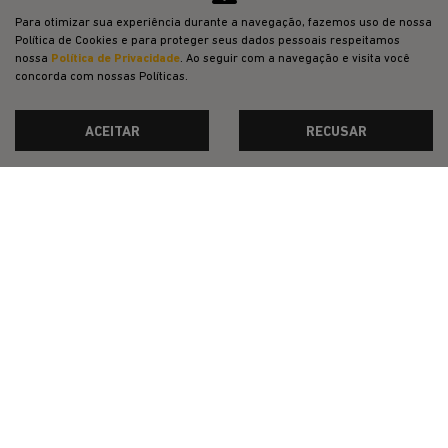
Para otimizar sua experiência durante a navegação, fazemos uso de nossa
Política de Cookies e para proteger seus dados pessoais respeitamos
nossa
Política de Privacidade
. Ao seguir com a navegação e visita você
concorda com nossas Políticas.
ACEITAR
RECUSAR
CNPJ: 23.029.795/0001-66
OFERTAS
NOVOS
VENDAS DIRETAS
JEEP ACESSÍVEL
SOLUÇÕES FINANCEIRAS