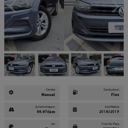
Previous
Next
Câmbio
Combustível
Manual
Flex
Quilometragem
Ano/Modelo
88.876km
2018/2019
Cor
Final Da Placa