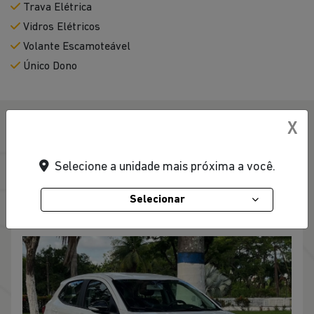
Trava Elétrica
Vidros Elétricos
Volante Escamoteável
Único Dono
X
MAIS OFERTAS DE
Selecione a unidade mais próxima a você.
SEMINOVOS
Selecionar