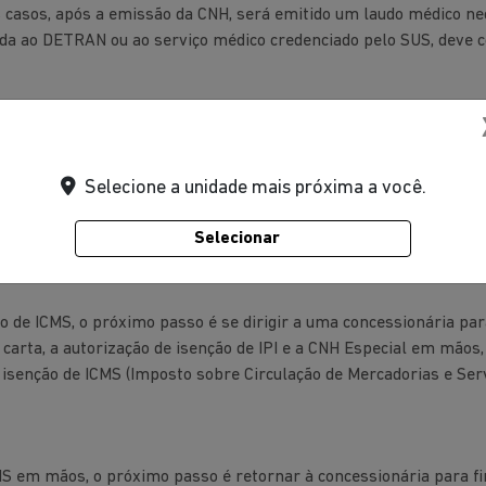
 casos, após a emissão da CNH, será emitido um laudo médico ne
ada ao DETRAN ou ao serviço médico credenciado pelo SUS, deve c
ocê pode iniciar o processo de solicitação das isenções. A isenç
e forma online, no Portal SISEN. No mesmo portal, também é possí
Selecione a unidade mais próxima a você.
m financiar o veículo, além de consultar a lista de documentos n
s a isenção de IPI (para modelos novos de até R$ 200 mil), ao obt
Selecionar
o veículo.
ão de ICMS, o próximo passo é se dirigir a uma concessionária pa
 carta, a autorização de isenção de IPI e a CNH Especial em mãos,
a isenção de ICMS (Imposto sobre Circulação de Mercadorias e Se
S em mãos, o próximo passo é retornar à concessionária para fi