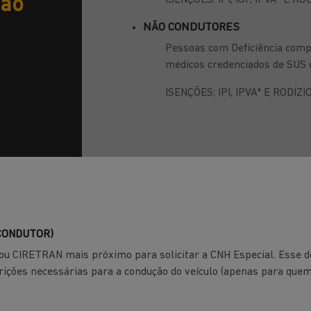
 ao
ISENÇÕES: IPI, IOF, IPVA* E RO
NÃO CONDUTORES
Pessoas com Deficiência comp
médicos credenciados de SUS 
ISENÇÕES: IPI, IPVA* E RODÍZIO
CONDUTOR)
 ou CIRETRAN mais próximo para solicitar a CNH Especial. Esse 
trições necessárias para a condução do veículo (apenas para quem