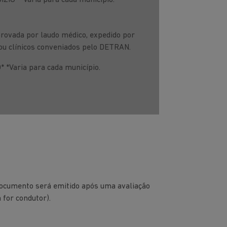
DÍZIO* *Varia para cada município.
rovada por laudo médico, expedido por
ou clínicos conveniados pelo DETRAN.
* *Varia para cada município.
documento será emitido após uma avaliação
 for condutor).