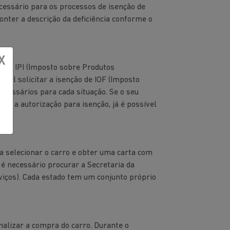
cessário para os processos de isenção de
onter a descrição da deficiência conforme o
X
ão de IPI (Imposto sobre Produtos
vel solicitar a isenção de IOF (Imposto
ecessários para cada situação. Se o seu
er a autorização para isenção, já é possível
ra selecionar o carro e obter uma carta com
 é necessário procurar a Secretaria da
rviços). Cada estado tem um conjunto próprio
nalizar a compra do carro. Durante o