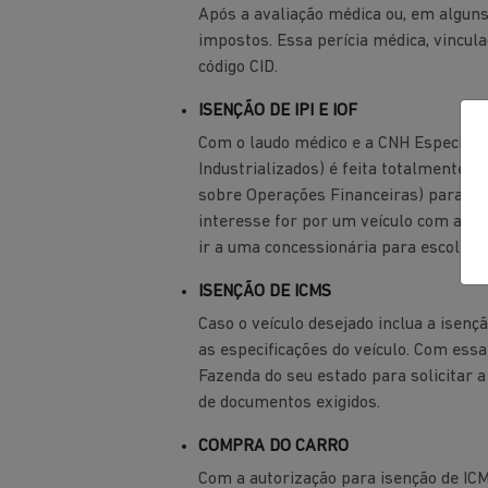
Após a avaliação médica ou, em alguns
impostos. Essa perícia médica, vincul
código CID.
ISENÇÃO DE IPI E IOF
Com o laudo médico e a CNH Especial, v
Industrializados) é feita totalmente d
sobre Operações Financeiras) para que
interesse for por um veículo com apena
ir a uma concessionária para escolher 
ISENÇÃO DE ICMS
Caso o veículo desejado inclua a isenç
as especificações do veículo. Com essa
Fazenda do seu estado para solicitar 
de documentos exigidos.
COMPRA DO CARRO
Com a autorização para isenção de ICM