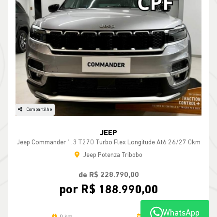
Compartilhe
JEEP
Jeep Commander 1.3 T270 Turbo Flex Longitude At6 26/27 0km
Jeep Potenza Tribobo
de R$ 228.790,00
por R$ 188.990,00
WhatsApp
0 km
2026/2027