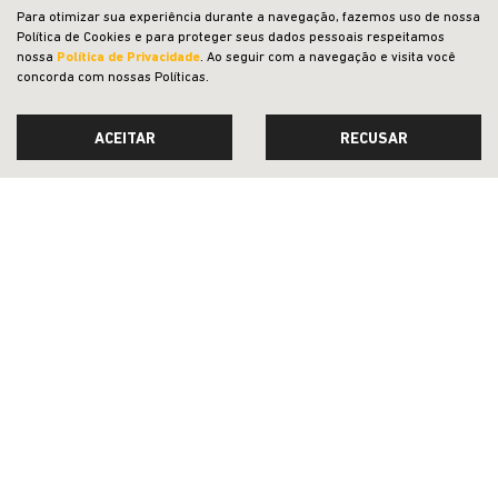
Para otimizar sua experiência durante a navegação, fazemos uso de nossa
Política de Cookies e para proteger seus dados pessoais respeitamos
CNPJ: 23.029.795/0002-47
nossa
Política de Privacidade
. Ao seguir com a navegação e visita você
concorda com nossas Políticas.
ACEITAR
RECUSAR
OFERTAS
NOVOS
VENDAS DIRETAS
JEEP ACESSÍVEL
SOLUÇÕES FINANCEIRAS
SEMINOVOS
PÓS-VENDAS
INSTITUCIONAL
COMPARATIVO