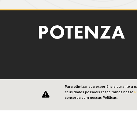
CNPJ: 23.029.795/0002-47
Para otimizar sua experiência durante a n
Desacelere. Seu bem maior é a vida.
seus dados pessoais respeitamos nossa
P
concorda com nossas Políticas.