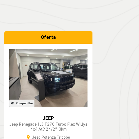
Oferta
Compartilhe
JEEP
Jeep Renegade 1.3 T270 Turbo Flex Willys
4x4 At9 24/25 0km
Jeep Potenza Tribobo
de R$ 183.490,00