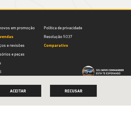
novos em promoção
Política de privacidade
vendas
Resolução 5037
ços e revisões
Comparativo
órios e peças
s
l
tucional
 somos
ato
e um test-drive
ACEITAR
RECUSAR