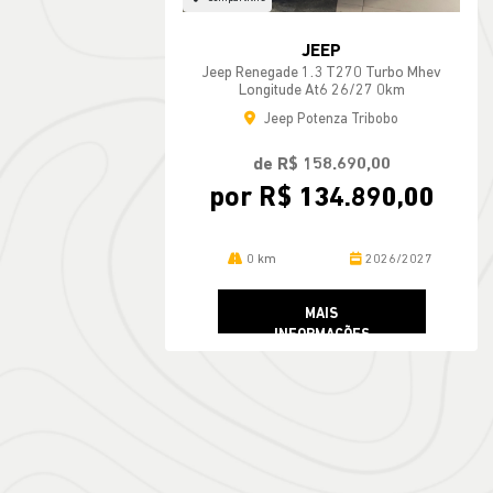
Jeep Renegade 1.3 T270 Turbo Mhev
Longitude At6 26/27 0km
Jeep Potenza Tribobo
de R$ 158.690,00
por R$ 134.890,00
0 km
2026/2027
MAIS
INFORMAÇÕES