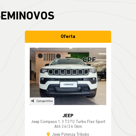
Oferta
Compartilhe
JEEP
Jeep Compass 1.3 T270 Turbo Flex Sport
At6 26/26 0km
Jeep Potenza Tribobo
de R$ 174.990,00