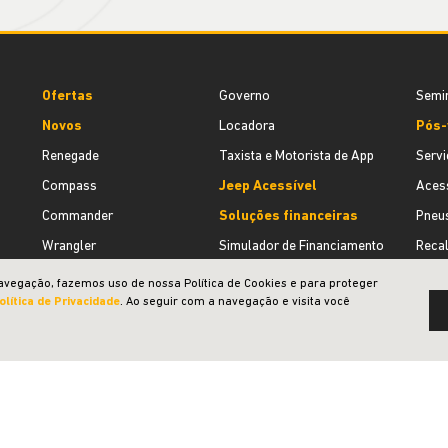
Ofertas
Governo
Semi
Novos
Locadora
Pós-
Renegade
Taxista e Motorista de App
Servi
Compass
Jeep Acessível
Acess
Commander
Soluções financeiras
Pneu
Wrangler
Simulador de Financiamento
Recal
Gladiator
Consórcio
Insti
Vendas diretas
Seguro
Quem
CNPJ e microempresário
Seminovos
Cont
avegação, fazemos uso de nossa Política de Cookies e para proteger
olítica de Privacidade
. Ao seguir com a navegação e visita você
Produtor rural
Estoque de seminovos
Agend
Desenvolvido pela DEALERSPACE ® Direitos Reservados.