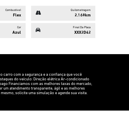
Combustível
Quilometragem
Flex
2.168km
Cor
Final Da Placa
Azul
XXX2D42
 carro com a segurança e a confiança que você
taques do veículo: Direção elétrica Ar-condicionado
e pago Financiamos com as melhores taxas do mercado,
r um atendimento transparente, ágil e as melhores
mesmo, solicite uma simulação e agende sua visita.