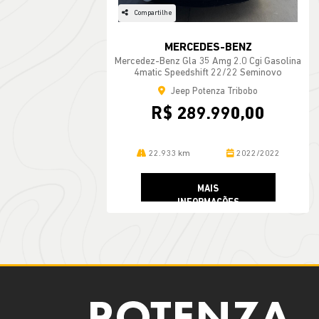
Compartilhe
MERCEDES-BENZ
Mercedez-Benz Gla 35 Amg 2.0 Cgi Gasolina
4matic Speedshift 22/22 Seminovo
Jeep Potenza Tribobo
R$ 289.990,00
22.933 km
2022/2022
MAIS
INFORMAÇÕES