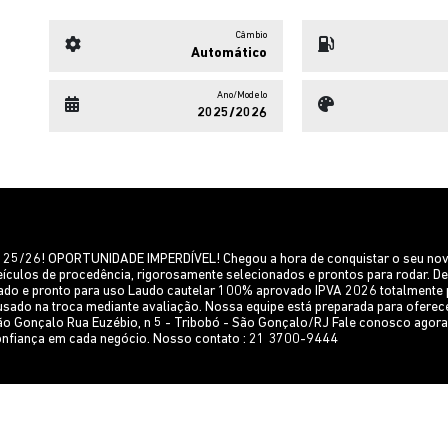
Câmbio
Automático
Ano/Modelo
2025/2026
5/26! OPORTUNIDADE IMPERDÍVEL! Chegou a hora de conquistar o seu novo
culos de procedência, rigorosamente selecionados e prontos para rodar. Des
sado e pronto para uso Laudo cautelar 100% aprovado IPVA 2026 totalment
sado na troca mediante avaliação. Nossa equipe está preparada para oferece
ão Gonçalo Rua Euzébio, n 5 - Tribobó - São Gonçalo/RJ Fale conosco agora 
confiança em cada negócio. Nosso contato : 21 3700-9444