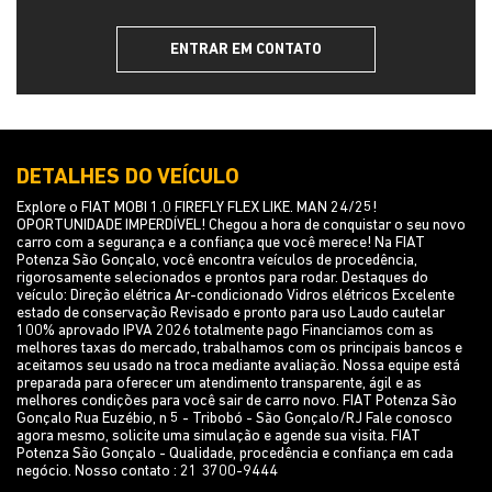
ENTRAR EM CONTATO
DETALHES DO VEÍCULO
Explore o FIAT MOBI 1.0 FIREFLY FLEX LIKE. MAN 24/25!
OPORTUNIDADE IMPERDÍVEL! Chegou a hora de conquistar o seu novo
carro com a segurança e a confiança que você merece! Na FIAT
Potenza São Gonçalo, você encontra veículos de procedência,
rigorosamente selecionados e prontos para rodar. Destaques do
veículo: Direção elétrica Ar-condicionado Vidros elétricos Excelente
estado de conservação Revisado e pronto para uso Laudo cautelar
100% aprovado IPVA 2026 totalmente pago Financiamos com as
melhores taxas do mercado, trabalhamos com os principais bancos e
aceitamos seu usado na troca mediante avaliação. Nossa equipe está
preparada para oferecer um atendimento transparente, ágil e as
melhores condições para você sair de carro novo. FIAT Potenza São
Gonçalo Rua Euzébio, n 5 - Tribobó - São Gonçalo/RJ Fale conosco
agora mesmo, solicite uma simulação e agende sua visita. FIAT
Potenza São Gonçalo - Qualidade, procedência e confiança em cada
negócio. Nosso contato : 21 3700-9444