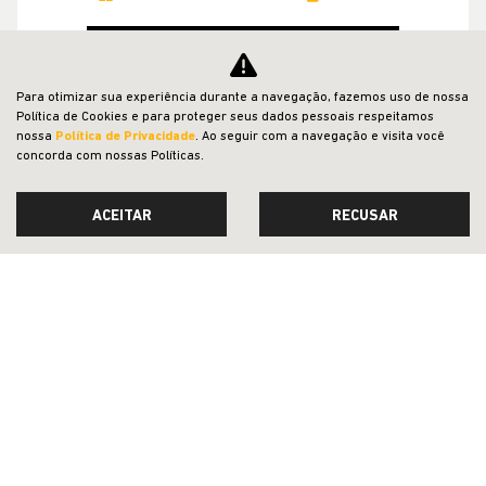
MAIS INFORMAÇÕES
Para otimizar sua experiência durante a navegação, fazemos uso de nossa
Política de Cookies e para proteger seus dados pessoais respeitamos
nossa
Política de Privacidade
. Ao seguir com a navegação e visita você
concorda com nossas Políticas.
VER TODOS OS VEÍCULOS RELACIONADOS
ACEITAR
RECUSAR
CNPJ: 23.029.795/0002-47
OFERTAS