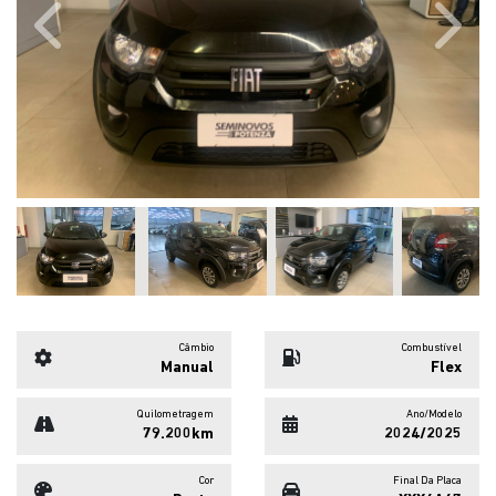
Previous
Next
Câmbio
Combustível
Manual
Flex
Quilometragem
Ano/Modelo
79.200km
2024/2025
Cor
Final Da Placa