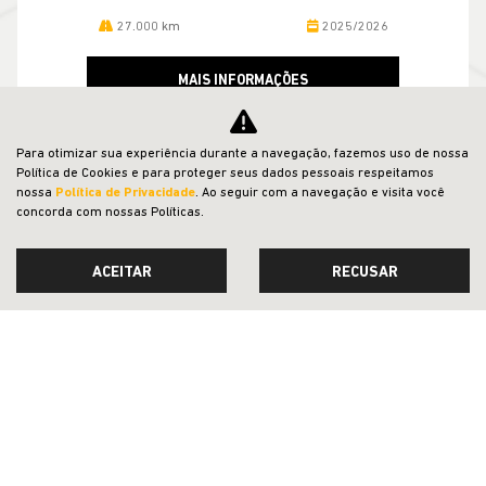
27.000 km
2025/2026
MAIS INFORMAÇÕES
Para otimizar sua experiência durante a navegação, fazemos uso de nossa
Política de Cookies e para proteger seus dados pessoais respeitamos
nossa
Política de Privacidade
. Ao seguir com a navegação e visita você
VER TODOS OS VEÍCULOS RELACIONADOS
concorda com nossas Políticas.
ACEITAR
RECUSAR
CNPJ: 23.029.795/0002-47