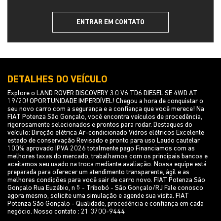
ENTRAR EM CONTATO
DETALHES DO VEÍCULO
Explore o LAND ROVER DISCOVERY 3.0 V6 TD6 DIESEL SE 4WD AT
19/20! OPORTUNIDADE IMPERDÍVEL! Chegou a hora de conquistar o
seu novo carro com a segurança e a confiança que você merece! Na
FIAT Potenza São Gonçalo, você encontra veículos de procedência,
rigorosamente selecionados e prontos para rodar. Destaques do
veículo: Direção elétrica Ar-condicionado Vidros elétricos Excelente
estado de conservação Revisado e pronto para uso Laudo cautelar
100% aprovado IPVA 2026 totalmente pago Financiamos com as
melhores taxas do mercado, trabalhamos com os principais bancos e
aceitamos seu usado na troca mediante avaliação. Nossa equipe está
preparada para oferecer um atendimento transparente, ágil e as
melhores condições para você sair de carro novo. FIAT Potenza São
Gonçalo Rua Euzébio, n 5 - Tribobó - São Gonçalo/RJ Fale conosco
agora mesmo, solicite uma simulação e agende sua visita. FIAT
Potenza São Gonçalo - Qualidade, procedência e confiança em cada
negócio. Nosso contato : 21 3700-9444