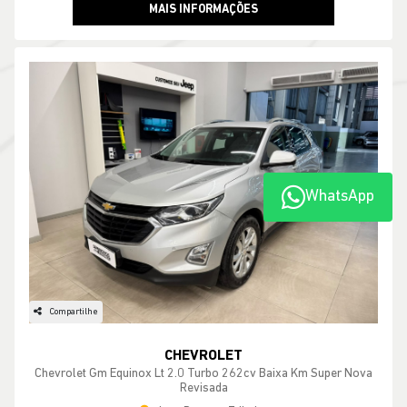
WhatsApp
Compartilhe
CHEVROLET
Chevrolet Gm Equinox Lt 2.0 Turbo 262cv Baixa Km Super Nova
Revisada
Jeep Potenza Tribobo
R$ 85.990,00
55.904 km
2018/2019