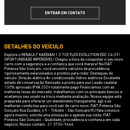
DETALHES DO VEÍCULO
Explore o RENAULT KARDIAN 1.0 TCE FLEX EVOLUTION EDC 24/25!
OPORTUNIDADE IMPERDÍVEL! Chegou a hora de conquistar o seu novo
carro com a segurança e a confiança que você merece! Na FIAT
Potenza São Gonçalo, você encontra veículos de procedência,
rigorosamente selecionados e prontos para rodar. Destaques do
veículo: Direção elétrica Ar-condicionado Vidros elétricos Excelente
estado de conservação Revisado e pronto para uso Laudo cautelar
100% aprovado IPVA 2026 totalmente pago Financiamos com as
melhores taxas do mercado, trabalhamos com os principais bancos e
aceitamos seu usado na troca mediante avaliação. Nossa equipe está
preparada para oferecer um atendimento transparente, ágil e as
melhores condições para você sair de carro novo. FIAT Potenza São
Gonçalo Rua Euzébio, n 5 - Tribobó - São Gonçalo/RJ Fale conosco
agora mesmo, solicite uma simulação e agende sua visita. FIAT
Potenza São Gonçalo - Qualidade, procedência e confiança em cada
negócio. Nosso contato : 21 3700-9444
Opcionais
Abs