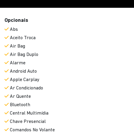
Aceito Troca
Air Bag
Air Bag Duplo
Alarme
Android Auto
Apple Carplay
Ar Condicionado
Ar Quente
Bluetooth
Central Multimídia
Chave Presencial
Comandos No Volante
Controle De Estabilidade
Controle De Som No Volante
Câmera De Ré
Desembaçador Traseiro