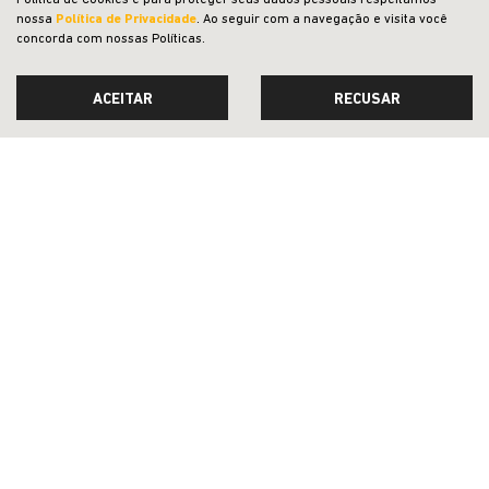
Política de Cookies e para proteger seus dados pessoais respeitamos
nossa
Política de Privacidade
. Ao seguir com a navegação e visita você
OFERTAS
concorda com nossas Políticas.
NOVOS
ACEITAR
RECUSAR
VENDAS DIRETAS
JEEP ACESSÍVEL
SOLUÇÕES FINANCEIRAS
SEMINOVOS
PÓS-VENDAS
INSTITUCIONAL
COMPARATIVO