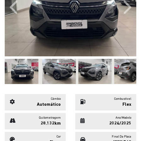
Câmbio
Combustível
Automático
Flex
Quilometragem
Ano/Modelo
28.132km
2024/2025
Cor
Final Da Placa
Cinza
XXX1B42
SOLICITAR PROPOSTA