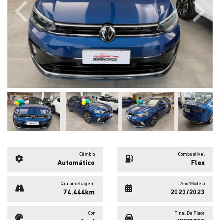
Previous
Next
Câmbio
Combustível
Automático
Flex
Quilometragem
Ano/Modelo
74.444km
2023/2023
Cor
Final Da Placa