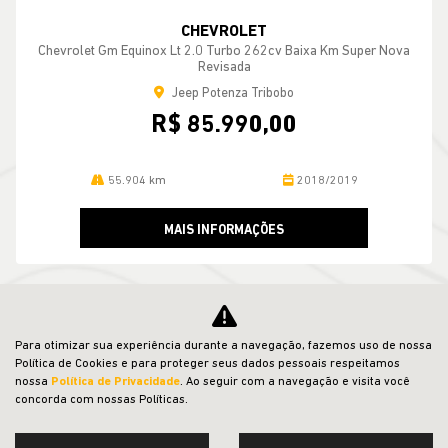
CHEVROLET
Chevrolet Gm Equinox Lt 2.0 Turbo 262cv Baixa Km Super Nova
Revisada
Jeep Potenza Tribobo
R$ 85.990,00
55.904 km
2018/2019
MAIS INFORMAÇÕES
VER TODOS OS VEÍCULOS RELACIONADOS
Para otimizar sua experiência durante a navegação, fazemos uso de nossa
Política de Cookies e para proteger seus dados pessoais respeitamos
nossa
Política de Privacidade
. Ao seguir com a navegação e visita você
concorda com nossas Políticas.