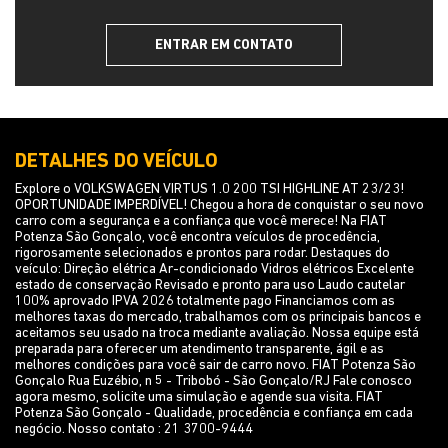
ENTRAR EM CONTATO
DETALHES DO VEÍCULO
Explore o VOLKSWAGEN VIRTUS 1.0 200 TSI HIGHLINE AT 23/23!
OPORTUNIDADE IMPERDÍVEL! Chegou a hora de conquistar o seu novo
carro com a segurança e a confiança que você merece! Na FIAT
Potenza São Gonçalo, você encontra veículos de procedência,
rigorosamente selecionados e prontos para rodar. Destaques do
veículo: Direção elétrica Ar-condicionado Vidros elétricos Excelente
estado de conservação Revisado e pronto para uso Laudo cautelar
100% aprovado IPVA 2026 totalmente pago Financiamos com as
melhores taxas do mercado, trabalhamos com os principais bancos e
aceitamos seu usado na troca mediante avaliação. Nossa equipe está
preparada para oferecer um atendimento transparente, ágil e as
melhores condições para você sair de carro novo. FIAT Potenza São
Gonçalo Rua Euzébio, n 5 - Tribobó - São Gonçalo/RJ Fale conosco
agora mesmo, solicite uma simulação e agende sua visita. FIAT
Potenza São Gonçalo - Qualidade, procedência e confiança em cada
negócio. Nosso contato : 21 3700-9444