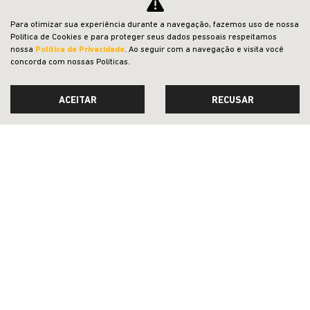
Para otimizar sua experiência durante a navegação, fazemos uso de nossa
OFERTAS
Política de Cookies e para proteger seus dados pessoais respeitamos
nossa
Política de Privacidade
. Ao seguir com a navegação e visita você
concorda com nossas Políticas.
NOVOS
VENDAS DIRETAS
ACEITAR
RECUSAR
JEEP ACESSÍVEL
SOLUÇÕES FINANCEIRAS
SEMINOVOS
PÓS-VENDAS
INSTITUCIONAL
COMPARATIVO