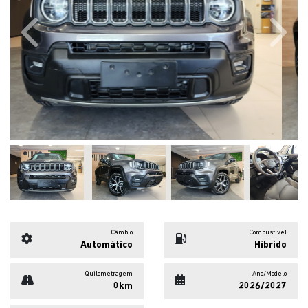
Previous
Next
Câmbio
Combustível
Automático
Híbrido
Quilometragem
Ano/Modelo
0km
2026/2027